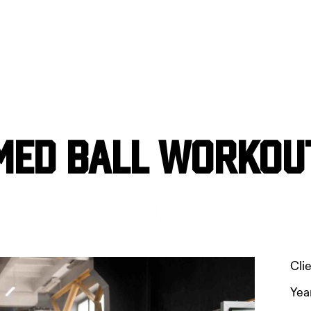
Med ball workou
Cli
Yea