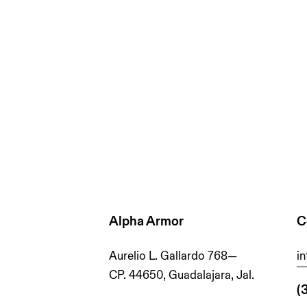
Alpha Armor
C
Aurelio L. Gallardo 768—
i
CP. 44650, Guadalajara, Jal.
(