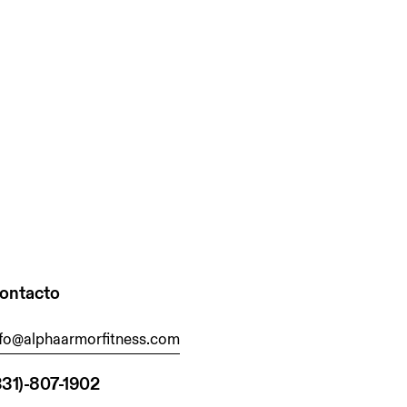
ontacto
nfo@alphaarmorfitness.com
331)-807-1902