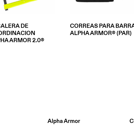
ALERA DE
CORREAS PARA BARR
ORDINACION
ALPHA ARMOR® (PAR)
HA ARMOR 2.0®
Alpha Armor
C